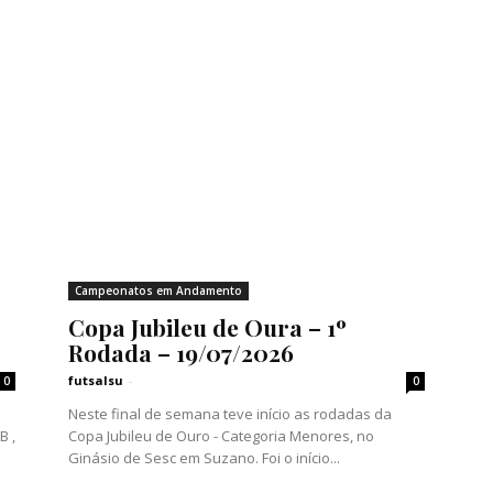
Campeonatos em Andamento
Copa Jubileu de Oura – 1º
Rodada – 19/07/2026
futsalsu
-
0
0
Neste final de semana teve início as rodadas da
B ,
Copa Jubileu de Ouro - Categoria Menores, no
Ginásio de Sesc em Suzano. Foi o início...