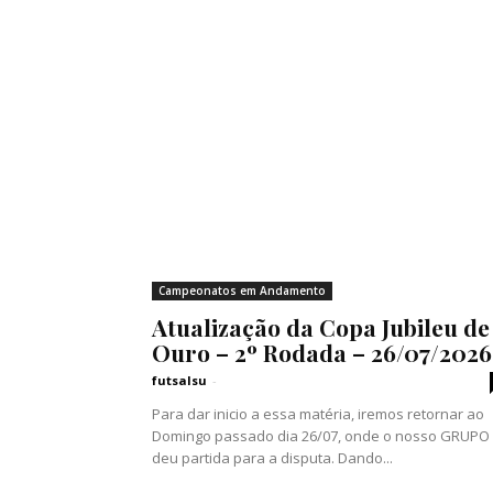
Campeonatos em Andamento
Atualização da Copa Jubileu de
Ouro – 2º Rodada – 26/07/2026
futsalsu
-
Para dar inicio a essa matéria, iremos retornar ao
Domingo passado dia 26/07, onde o nosso GRUPO 
deu partida para a disputa. Dando...