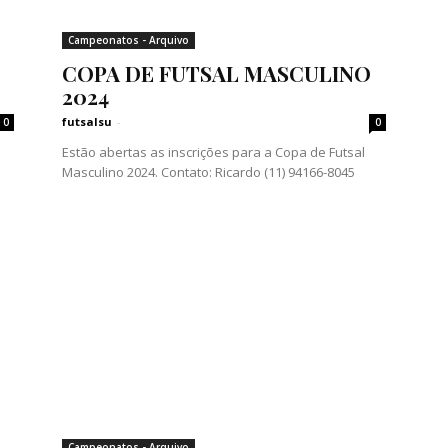
Campeonatos - Arquivo
COPA DE FUTSAL MASCULINO
2024
futsalsu
-
0
0
Estão abertas as inscrições para a Copa de Futsal
Masculino 2024. Contato: Ricardo (11) 94166-8045
Campeonatos - Arquivo