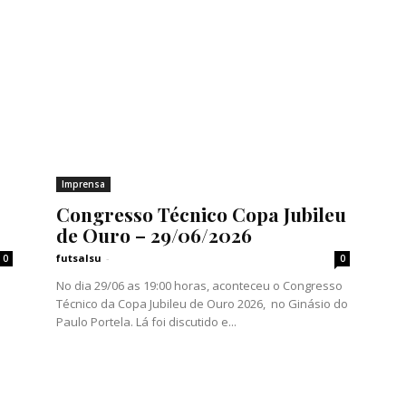
Imprensa
Congresso Técnico Copa Jubileu
de Ouro – 29/06/2026
futsalsu
-
0
0
No dia 29/06 as 19:00 horas, aconteceu o Congresso
Técnico da Copa Jubileu de Ouro 2026, no Ginásio do
Paulo Portela. Lá foi discutido e...