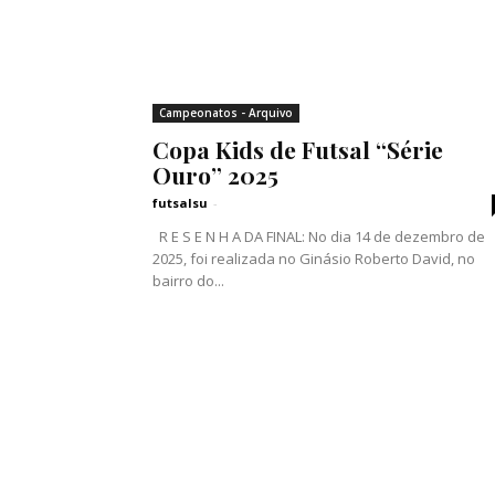
Campeonatos - Arquivo
Copa Kids de Futsal “Série
Ouro” 2025
futsalsu
-
R E S E N H A DA FINAL: No dia 14 de dezembro de
2025, foi realizada no Ginásio Roberto David, no
bairro do...