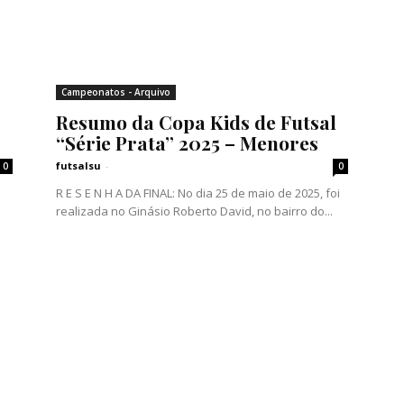
Campeonatos - Arquivo
Resumo da Copa Kids de Futsal
“Série Prata” 2025 – Menores
futsalsu
-
0
0
R E S E N H A DA FINAL: No dia 25 de maio de 2025, foi
realizada no Ginásio Roberto David, no bairro do...