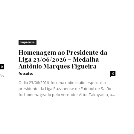
Imprensa
Homenagem ao Presidente da
Liga 23/06/2026 – Medalha
Antônio Marques Figueira
0
futsalsu
-
0
ós
O dia 23/06/2026, foi uma noite muito especial, o
presidente da Liga Suzanense de Futebol de Salão
foi homenageado pelo vereador Artur Takayama, a...