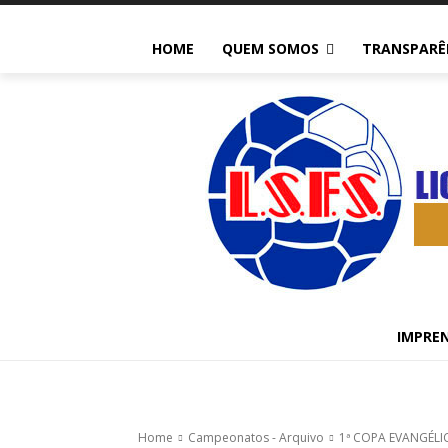
HOME
QUEM SOMOS
TRANSPARÊ
Campeonatos - Arquivo
1ª COPA EVA
IMPRE
279
0
Home
Campeonatos - Arquivo
1ª COPA EVANGÉLI