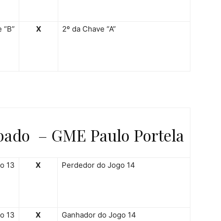
e “B”
X
2º da Chave “A”
bado – GME Paulo Portela
o 13
X
Perdedor do Jogo 14
o 13
X
Ganhador do Jogo 14