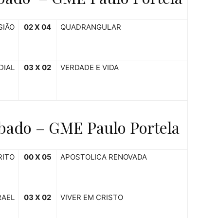
SIÃO
02 X 04
QUADRANGULAR
DIAL
03 X 02
VERDADE E VIDA
bado – GME Paulo Portela
RITO
00 X 05
APOSTOLICA RENOVADA
RAEL
03 X 02
VIVER EM CRISTO