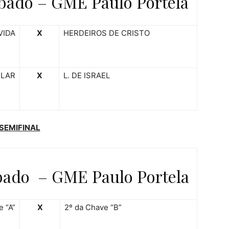
bado – GME Paulo Portela
VIDA
X
HERDEIROS DE CRISTO
LAR
X
L. DE ISRAEL
SEMIFINAL
bado – GME Paulo Portela
e “A”
X
2º da Chave “B”