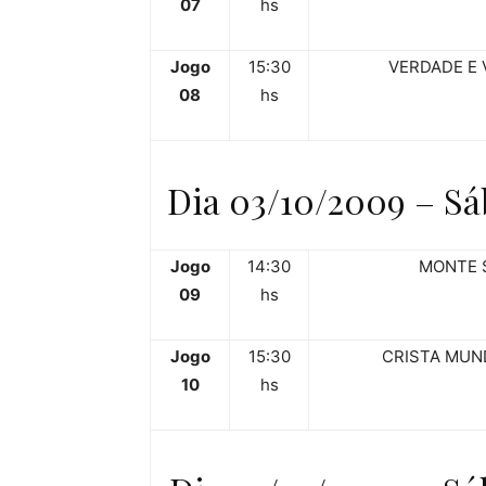
07
hs
Jogo
15:30
VERDADE E 
08
hs
Dia 03/10/2009 – Sá
Jogo
14:30
MONTE 
09
hs
Jogo
15:30
CRISTA MUN
10
hs