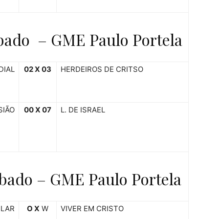
bado – GME Paulo Portela
DIAL
02 X 03
HERDEIROS DE CRITSO
SIÃO
00 X 07
L. DE ISRAEL
bado – GME Paulo Portela
LAR
O X
W
VIVER EM CRISTO