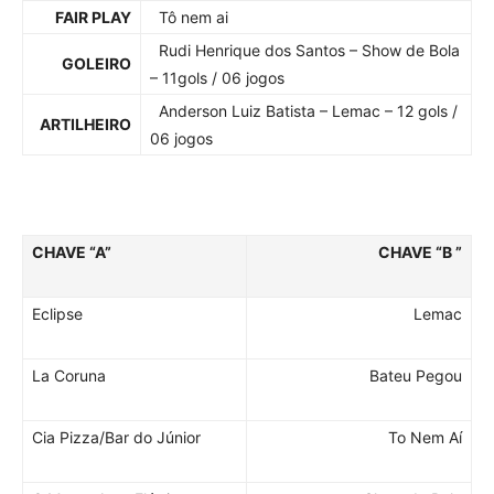
FAIR PLAY
Tô nem ai
Rudi Henrique dos Santos – Show de Bola
GOLEIRO
– 11gols / 06 jogos
Anderson Luiz Batista – Lemac – 12 gols /
ARTILHEIRO
06 jogos
CHAVE “A”
CHAVE “B ”
Eclipse
Lemac
La Coruna
Bateu Pegou
Cia Pizza/Bar do Júnior
To Nem Aí