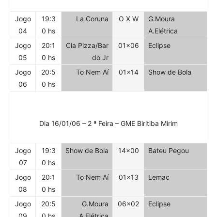
Jogo
19:3
La Coruna
O X W
G.Moura
04
0 hs
A.Elétrica
Jogo
20:1
Cia Pizza/Bar
01×06
Eclipse
05
0 hs
do Jr
Jogo
20:5
To Nem Aí
01×14
Show de Bola
06
0 hs
Dia 16/01/06 – 2 ª Feira – GME Biritiba Mirim
Jogo
19:3
Show de Bola
14×00
Bateu Pegou
07
0 hs
Jogo
20:1
To Nem Aí
01×13
Lemac
08
0 hs
Jogo
20:5
G.Moura
06×02
Eclipse
09
0 hs
A.Elétrica