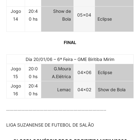
Jogo
20:4
Show de
05×04
14
0 hs
Bola
Eclipse
FINAL
Dia 20/01/06 – 6ª Feira – GME Biritiba Mirim
Jogo
20:0
G.Moura
04×06
Eclipse
15
0 hs
A.Elétrica
Jogo
20:4
Lemac
04×02
Show de Bola
16
0 hs
……………………………………………………………………..
LIGA SUZANENSE DE FUTEBOL DE SALÃO