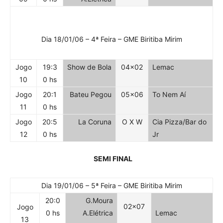
Dia 18/01/06 – 4ª Feira – GME Biritiba Mirim
Jogo
19:3
Show de Bola
04×02
Lemac
10
0 hs
Jogo
20:1
Bateu Pegou
05×06
To Nem Aí
11
0 hs
Jogo
20:5
La Coruna
O X W
Cia Pizza/Bar do
12
0 hs
Jr
SEMI FINAL
Dia 19/01/06 – 5ª Feira – GME Biritiba Mirim
20:0
G.Moura
02×07
Jogo
0 hs
A.Elétrica
Lemac
13