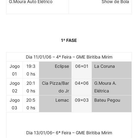
G.Moura Auto Elétrico
Show de Bola
1ª FASE
Dia 11/01/06 – 4ª Feira – GME Biritiba Mirim
Jogo
19:3
Eclipse
06×01
La Coruna
01
0 hs
Jogo
20:1
Cia Pizza/Bar
04×06
G.Moura A.
02
0 hs
do Jr
Elétrica
Jogo
20:5
Lemac
09×03
Bateu Pegou
03
0 hs
Dia 13/01/06– 6ª Feira – GME Biritiba Mirim