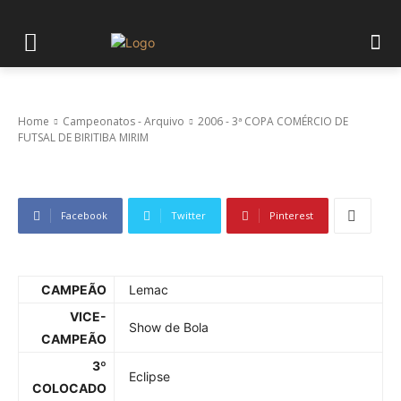
2006 – 3ª COPA COMÉRCIO DE FUTSAL DE
BIRITIBA MIRIM
Home
Campeonatos - Arquivo
2006 - 3ª COPA COMÉRCIO DE
FUTSAL DE BIRITIBA MIRIM
Facebook
Twitter
Pinterest
CAMPEÃO
Lemac
VICE-
Show de Bola
CAMPEÃO
3º
Eclipse
COLOCADO