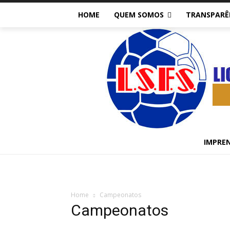
HOME
QUEM SOMOS
TRANSPARÊ
IMPRE
Home
Campeonatos
Campeonatos