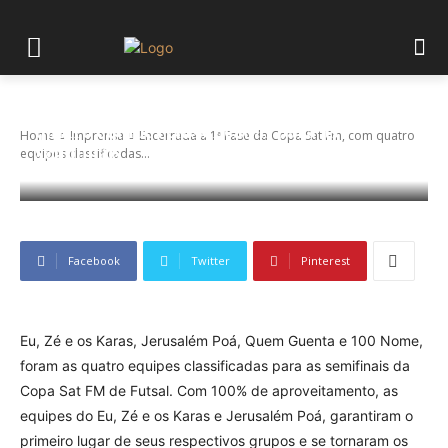
Encerrada a 1ª Fase da Copa Sat Fm, com
quatro equipes classificadas para as
Home
Imprensa
Encerrada a 1ª Fase da Copa Sat Fm, com quatro
semifinais
equipes classificadas...
Facebook
Twitter
Pinterest
Eu, Zé e os Karas, Jerusalém Poá, Quem Guenta e 100 Nome,
foram as quatro equipes classificadas para as semifinais da
Copa Sat FM de Futsal. Com 100% de aproveitamento, as
equipes do Eu, Zé e os Karas e Jerusalém Poá, garantiram o
primeiro lugar de seus respectivos grupos e se tornaram os