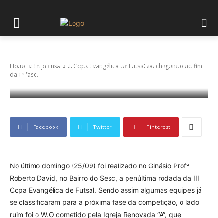
III Copa Evangélica de Futsal vai chegando
Home
Imprensa
III Copa Evangélica de Futsal vai chegando ao fim
ao fim da 1ª fase.
da 1ª fase.
Facebook
Twitter
Pinterest
No último domingo (25/09) foi realizado no Ginásio Profº
Roberto David, no Bairro do Sesc, a penúltima rodada da III
Copa Evangélica de Futsal. Sendo assim algumas equipes já
se classificaram para a próxima fase da competição, o lado
ruim foi o W.O cometido pela Igreja Renovada “A”, que