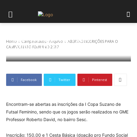
ABERTAS INSCRIÇÕES PARA O
Home
Campeonatos - Arquivo
ABERTAS INSCRIÇÕES PARA O
CAMPEONATO FEMININO 2017
CAMPEONATO FEMININO 2017
Facebook
Twitter
Pinterest
Encontram-se abertas as inscrições da I Copa Suzano de
Futsal Feminino, sendo que os jogos serão realizados no GME
Professor Roberto David, no bairro Sesc.
Inscrição: 150,00 e 1 Cesta Básica (doação pro Fundo Social