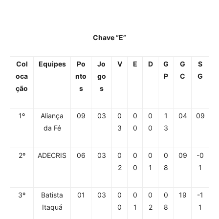
Chave “E”
Col
Equipes
Po
Jo
V
E
D
G
G
S
oca
nto
go
P
C
G
ção
s
s
1º
Aliança
09
03
0
0
0
1
04
09
da Fé
3
0
0
3
2º
ADECRIS
06
03
0
0
0
0
09
-0
2
0
1
8
1
3º
Batista
01
03
0
0
0
0
19
-1
Itaquá
0
1
2
8
1