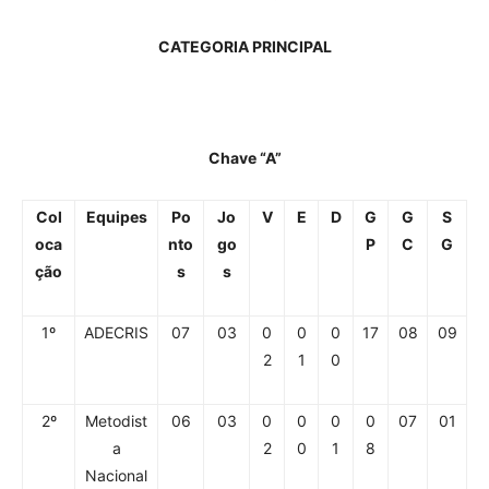
CATEGORIA PRINCIPAL
Chave “A”
Col
Equipes
Po
Jo
V
E
D
G
G
S
oca
nto
go
P
C
G
ção
s
s
1º
ADECRIS
07
03
0
0
0
17
08
09
2
1
0
2º
Metodist
06
03
0
0
0
0
07
01
a
2
0
1
8
Nacional