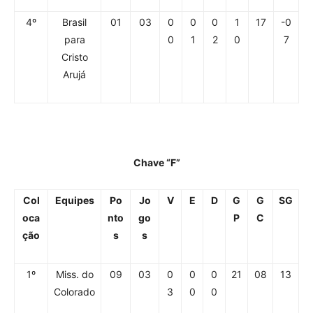
4º
Brasil
01
03
0
0
0
1
17
-0
para
0
1
2
0
7
Cristo
Arujá
Chave “F”
Col
Equipes
Po
Jo
V
E
D
G
G
SG
oca
nto
go
P
C
ção
s
s
1º
Miss. do
09
03
0
0
0
21
08
13
Colorado
3
0
0