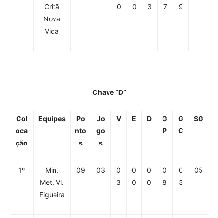
Critã
0
0
3
7
9
Nova
Vida
Chave “D”
Col
Equipes
Po
Jo
V
E
D
G
G
SG
oca
nto
go
P
C
ção
s
s
1º
Min.
09
03
0
0
0
0
0
05
Met. Vl.
3
0
0
8
3
Figueira