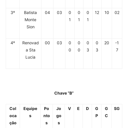
3º
Batista
04
03
0
0
0
12
10
02
Monte
1
1
1
Sion
4º
Renovad
00
03
0
0
0
0
20
-1
a Sta
0
0
3
3
7
Lucia
Chave “B”
Col
Equipe
Po
Jo
V
E
D
G
G
SG
oca
s
nto
go
P
C
ção
s
s