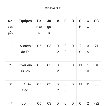
Chave “C”
Col
Equipes
Po
Jo
V
E
D
G
G
SG
oca
nto
go
P
C
ção
s
s
1º
Aliança
06
03
0
0
0
2
0
21
da Fé
2
0
1
9
8
2º
Viver em
06
03
0
0
0
11
1
01
Cristo
2
0
1
0
3º
F.C. Be
06
03
0
0
0
11
11
00
God
2
0
1
4º
Com.
00
03
0
0
0
0
2
-22