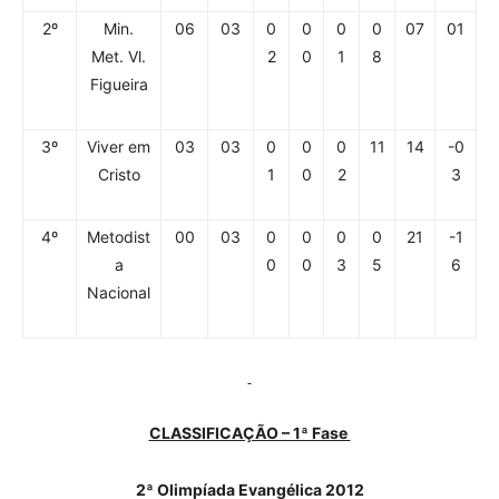
2º
Min.
06
03
0
0
0
0
07
01
Met. Vl.
2
0
1
8
Figueira
3º
Viver em
03
03
0
0
0
11
14
-0
Cristo
1
0
2
3
4º
Metodist
00
03
0
0
0
0
21
-1
a
0
0
3
5
6
Nacional
CLASSIFICAÇÃO – 1ª Fase
2ª Olimpíada Evangélica 2012