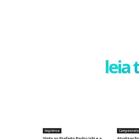
leia
Imprensa
Campeonato
Visita ao Prefeito Pedro Ishi e a
Atualização