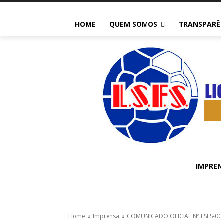
HOME
QUEM SOMOS
TRANSPARÊ
Imprensa
COMUNICADO 
COPA RAIMU
FEMININO L
IMPRE
180
0
Home
Imprensa
COMUNICADO OFICIAL Nº LSFS-003