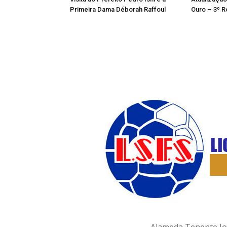
Primeira Dama Déborah Raffoul
Ouro – 3º R