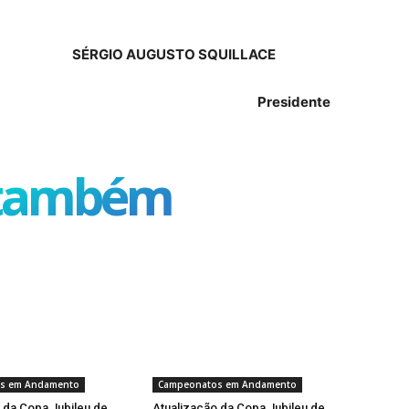
SÉRGIO AUGUSTO SQUILLACE
Presidente
 também
s em Andamento
Campeonatos em Andamento
 da Copa Jubileu de
Atualização da Copa Jubileu de