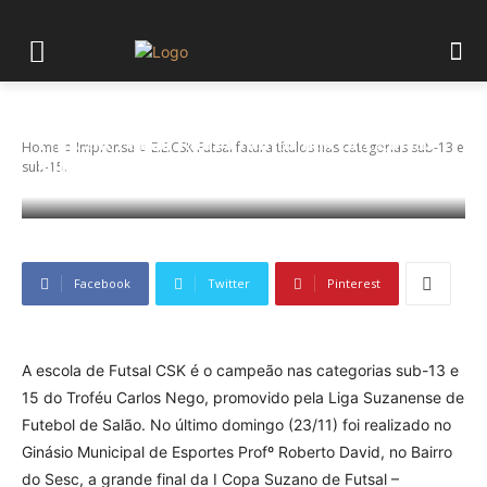
E.E.CSK Futsal fatura títulos nas categorias
Home
Imprensa
E.E.CSK Futsal fatura títulos nas categorias sub-13 e
sub-13 e sub-15.
sub-15.
Facebook
Twitter
Pinterest
A escola de Futsal CSK é o campeão nas categorias sub-13 e
15 do Troféu Carlos Nego, promovido pela Liga Suzanense de
Futebol de Salão. No último domingo (23/11) foi realizado no
Ginásio Municipal de Esportes Profº Roberto David, no Bairro
do Sesc, a grande final da I Copa Suzano de Futsal –