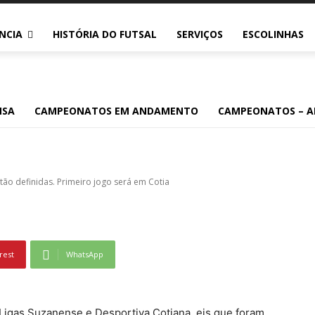
NCIA
HISTÓRIA DO FUTSAL
SERVIÇOS
ESCOLINHAS
-17 do Piratininga est
imeiro jogo será em Co
NSA
CAMPEONATOS EM ANDAMENTO
CAMPEONATOS – A
stão definidas. Primeiro jogo será em Cotia
rest
WhatsApp
igas Suzanense e Desportiva Cotiana, eis que foram