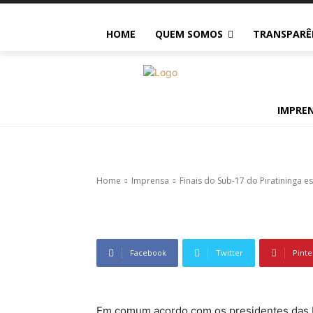
Imprensa
HOME
QUEM SOMOS
TRANSPARÊ
Finais do Sub
definidas. Pr
IMPRE
221
0
Home
Imprensa
Finais do Sub-17 do Piratininga e
Facebook
Twitter
Pinte
Em comum acordo com os presidentes das L