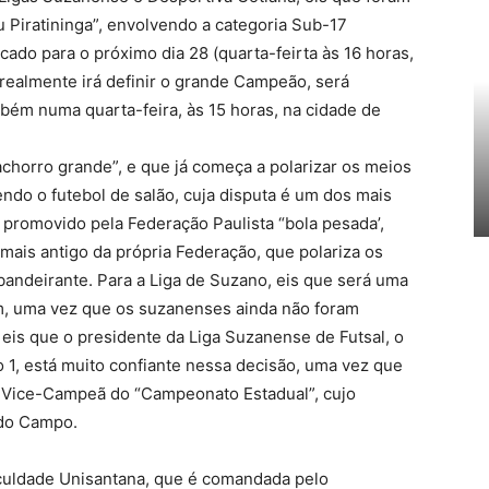
éu Piratininga”, envolvendo a categoria Sub-17
cado para o próximo dia 28 (quarta-feirta às 16 horas,
realmente irá definir o grande Campeão, será
bém numa quarta-feira, às 15 horas, na cidade de
achorro grande”, e que já começa a polarizar os meios
endo o futebol de salão, cuja disputa é um dos mais
 promovido pela Federação Paulista “bola pesada’,
mais antigo da própria Federação, que polariza os
r bandeirante. Para a Liga de Suzano, eis que será uma
em, uma vez que os suzanenses ainda não foram
is que o presidente da Liga Suzanense de Futsal, o
o 1, está muito confiante nessa decisão, uma vez que
al Vice-Campeã do “Campeonato Estadual”, cujo
 do Campo.
culdade Unisantana, que é comandada pelo