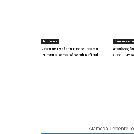
Imprensa
Campeonato
Visita ao Prefeito Pedro Ishi e a
Atualização
Primeira Dama Déborah Raffoul
Ouro – 3º R
Alameda Tenente Jos