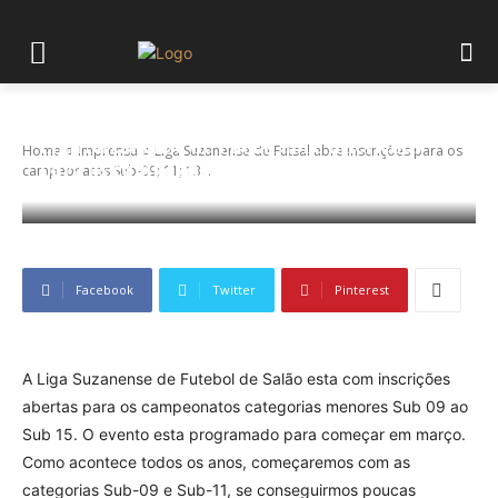
Liga Suzanense de Futsal abre inscrições
Home
Imprensa
Liga Suzanense de Futsal abre inscrições para os
para os campeonatos Sub-09; 11; 13 e 15
campeonatos Sub-09; 11; 13...
Facebook
Twitter
Pinterest
A Liga Suzanense de Futebol de Salão esta com inscrições
abertas para os campeonatos categorias menores Sub 09 ao
Sub 15. O evento esta programado para começar em março.
Como acontece todos os anos, começaremos com as
categorias Sub-09 e Sub-11, se conseguirmos poucas