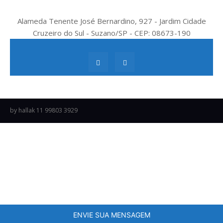
Alameda Tenente José Bernardino, 927 - Jardim Cidade
Cruzeiro do Sul - Suzano/SP - CEP: 08673-190
by hallak 11 99803 3929
ENVIE SUA MENSAGEM