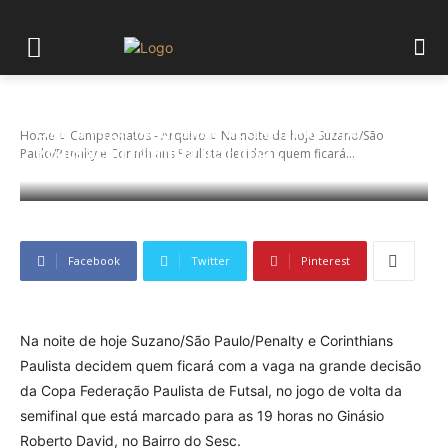
Na noite de hoje Suzano/São Paulo/Penalty e
Corinthians Paulista decidem quem ficará
com a vaga na grande decisão da Copa
Home
Campeonatos - Arquivo
Na noite de hoje Suzano/São
Federação Paulista de Futsal.
Paulo/Penalty e Corinthians Paulista decidem quem ficará...
Facebook
Twitter
Pinterest
Na noite de hoje Suzano/São Paulo/Penalty e Corinthians
Paulista decidem quem ficará com a vaga na grande decisão
da Copa Federação Paulista de Futsal, no jogo de volta da
semifinal que está marcado para as 19 horas no Ginásio
Roberto David, no Bairro do Sesc.