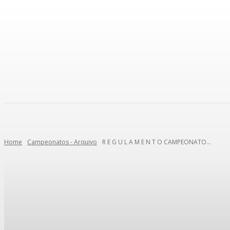
IMPRENSA
Home
Campeonatos - Arquivo
R E G U L A M E N T O CAMPEONATO...