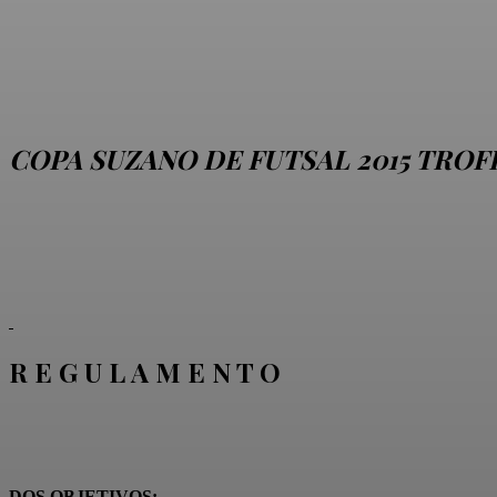
COPA SUZANO DE FUTSAL 2015 TRO
R E G U L A M E N T O
DOS OBJETIVOS: