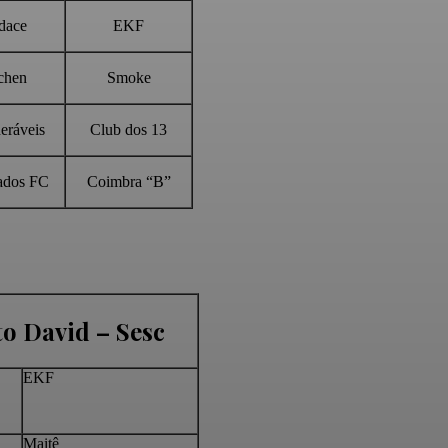
dace
EKF
chen
Smoke
eráveis
Club dos 13
ados FC
Coimbra “B”
o David – Sesc
EKF
Maitê