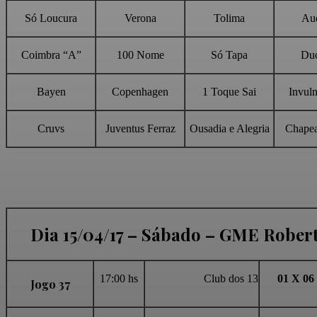
Só Loucura
Verona
Tolima
Au
Coimbra “A”
100 Nome
Só Tapa
Du
Bayen
Copenhagen
1 Toque Sai
Invuln
Cruvs
Juventus Ferraz
Ousadia e Alegria
Chape
Dia 15/04/17 – Sábado – GME Robert
17:00 hs
Club dos 13
01 X 06
Jogo 37