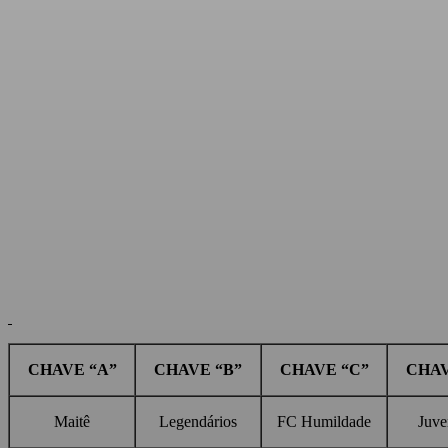
Facebook
Twitter
Pinterest
WhatsApp
CHAVE “A”
CHAVE “B”
CHAVE “C”
CHAV
Maitê
Legendários
FC Humildade
Juve