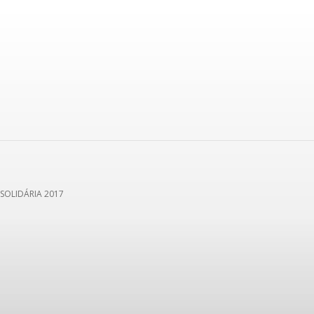
CAMPEONATOS EM ANDAMENTO
CAMPEONATOS – ARQUI
SOLIDÁRIA 2017