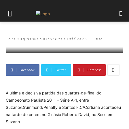
Suzano perde e está fora do Paulistão.
Home
Imprensa
Suzano perde e está fora do Paulistão.
Facebook
Twitter
Pinterest
A última e decisiva partida das quartas-de-final do
Campeonato Paulista 2011 – Série A-1, entre
Suzano/Drummond/Penalty e Santos F.C/Cortiana aconteceu
na tarde de ontem no Ginásio Roberto David, no Sesc em
Suzano.