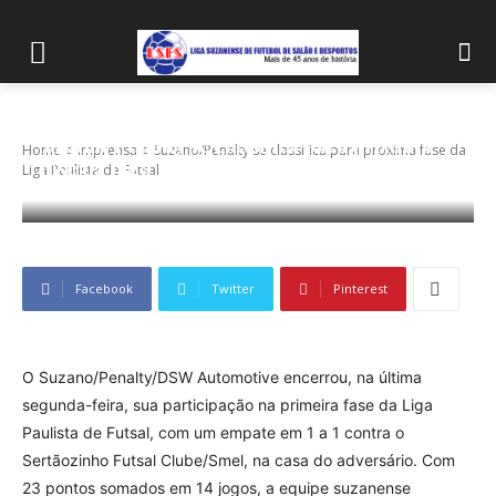
Suzano/Penalty se classifica para próxima
Home
Imprensa
Suzano/Penalty se classifica para próxima fase da
fase da Liga Paulista de Futsal
Liga Paulista de Futsal
Facebook
Twitter
Pinterest
O Suzano/Penalty/DSW Automotive encerrou, na última
segunda-feira, sua participação na primeira fase da Liga
Paulista de Futsal, com um empate em 1 a 1 contra o
Sertãozinho Futsal Clube/Smel, na casa do adversário. Com
23 pontos somados em 14 jogos, a equipe suzanense