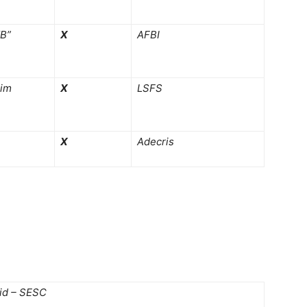
“B”
X
AFBI
aim
X
LSFS
X
Adecris
id – SESC