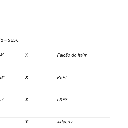
id – SESC
“A”
X
Falcão do Itaim
“B”
X
PEPI
al
X
LSFS
X
Adecris