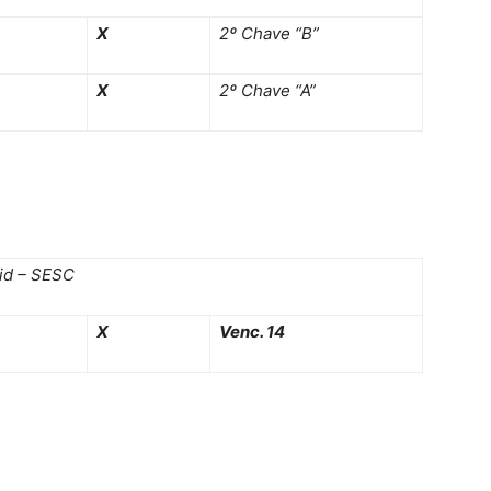
X
2º Chave “B”
X
2º Chave “A”
id – SESC
X
Venc. 14