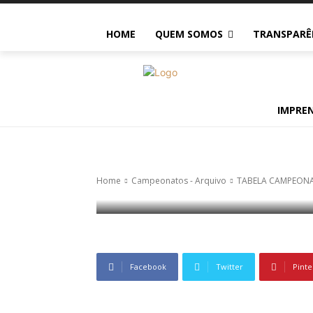
HOME
QUEM SOMOS
TRANSPARÊ
Campeonatos - Arquivo
Imprensa
TABELA CAM
IMPRE
CATEGORIA S
Home
Campeonatos - Arquivo
TABELA CAMPEONA
329
0
Facebook
Twitter
Pinte