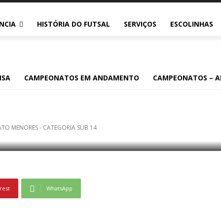
NCIA
HISTÓRIA DO FUTSAL
SERVIÇOS
ESCOLINHAS
PEONATO MENORES 
NSA
CAMPEONATOS EM ANDAMENTO
CAMPEONATOS – A
UB 14
TO MENORES - CATEGORIA SUB 14
rest
WhatsApp