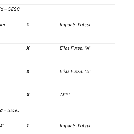
id – SESC
aim
X
Impacto Futsal
X
Elias Futsal “A”
X
Elias Futsal “B”
X
AFBI
id – SESC
“A”
X
Impacto Futsal